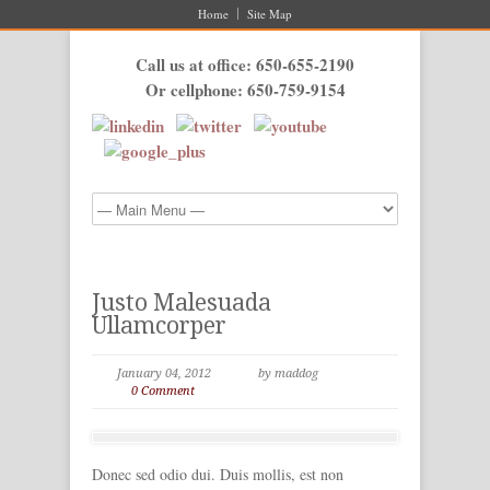
Home
Site Map
Call us at office: 650-655-2190
Or cellphone: 650-759-9154
Justo Malesuada
Ullamcorper
January 04, 2012
by maddog
0 Comment
Donec sed odio dui. Duis mollis, est non